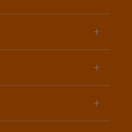
+
+
+