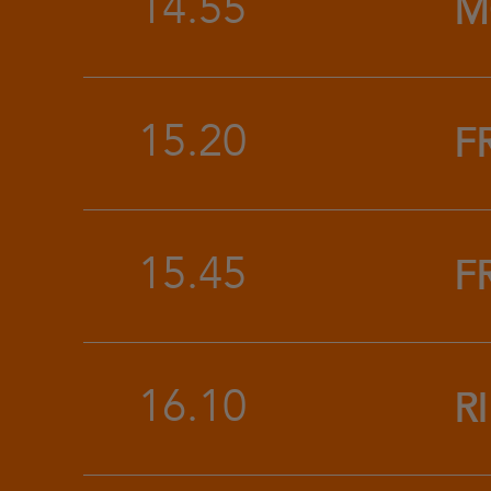
14.55
M
15.20
F
15.45
F
16.10
R