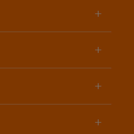
+
+
+
+