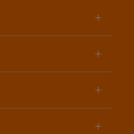
+
+
+
+