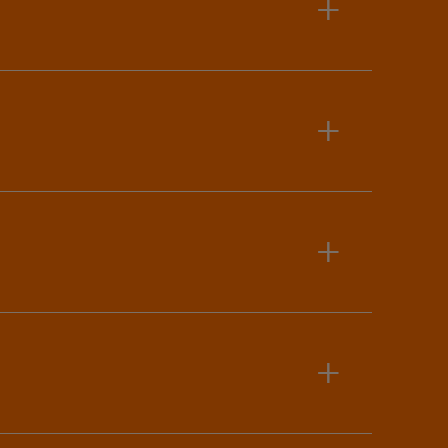
+
+
+
+