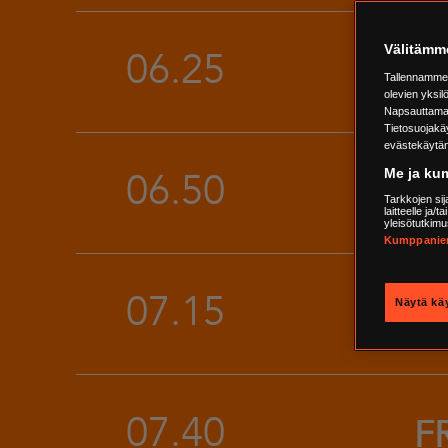
Välitämm
06.25
S
Tallennamme l
olevien yksil
Napsauttamall
Tietosuojakäy
evästekäytä
06.50
Me ja ku
L
Tarkkojen sij
laitteelle ja/
yleisötutkimu
Kumppanien 
07.15
L
Näytä kä
07.40
F