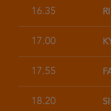
16.35
R
17.00
K
17.55
F
18.20
S