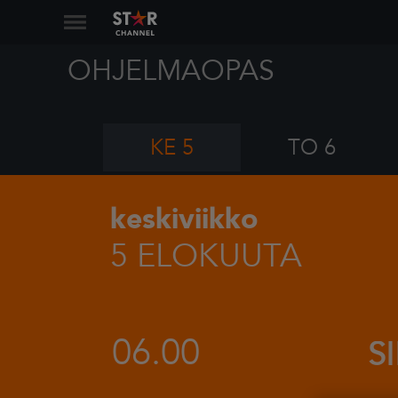
OHJELMAOPAS
KE 5
TO 6
keskiviikko
5 ELOKUUTA
06.00
S