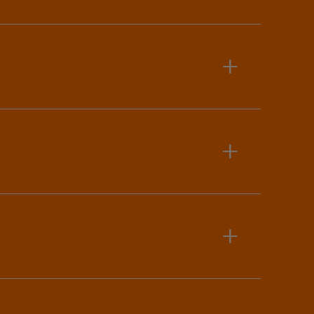
+
+
+