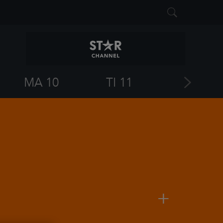
MA 10
TI 11
KE 12
+