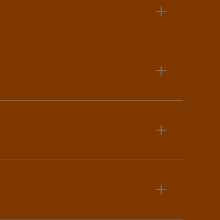
+
+
+
+