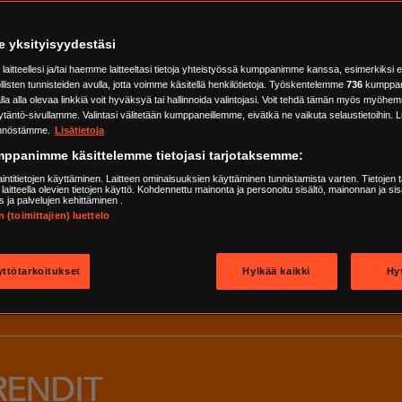
e yksityisyydestäsi
ILENT LIBRARY SUOMI
aitteellesi ja/tai haemme laitteeltasi tietoja yhteistyössä kumppanimme kanssa, esimerkiksi 
öllisten tunnisteiden avulla, jotta voimme käsitellä henkilötietoja. Työskentelemme
736
kumppan
a alla olevaa linkkiä voit hyväksyä tai hallinnoida valintojasi. Voit tehdä tämän myös myöhe
täntö-sivullamme. Valintasi välitetään kumppaneillemme, eivätkä ne vaikuta selaustietoihin. L
nnöstämme.
Lisätietoja
mppanimme käsittelemme tietojasi tarjotaksemme:
APIN POLIISIT
aintitietojen käyttäminen. Laitteen ominaisuuksien käyttäminen tunnistamista varten. Tietojen 
tai laitteella olevien tietojen käyttö. Kohdennettu mainonta ja personoitu sisältö, mainonnan ja sis
s ja palvelujen kehittäminen .
(toimittajien) luettelo
APIN POLIISIT
yttötarkoitukset
Hylkää kaikki
Hy
RENDIT