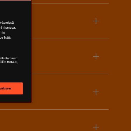
+
evästeissä
in kanssa.
mmin
ue lisää
+
tallentaminen
ällön mittaus,
+
väksyn
+